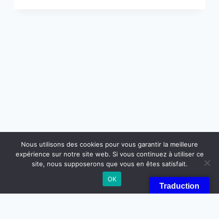
FRANCE
3
SUR
LE
NOUVEAU
STAND
DE
TIR
Nous utilisons des cookies pour vous garantir la meilleure
expérience sur notre site web. Si vous continuez à utiliser ce
© 2026 club de tir de lons
site, nous supposerons que vous en êtes satisfait.
OK
Traduction