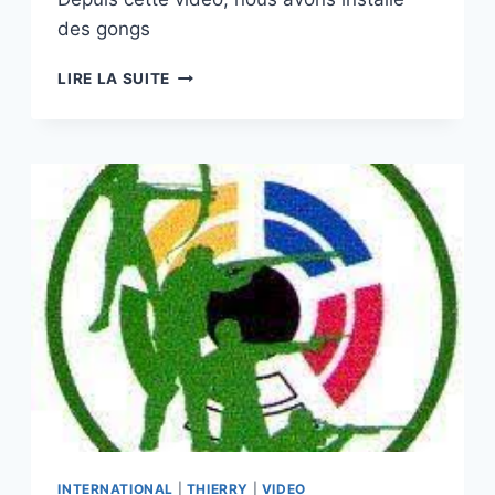
des gongs
LE
LIRE LA SUITE
STAND
DE
LONS
ET
LES
DISCIPLINES
DE
TIR
EN
VIDÉO
INTERNATIONAL
|
THIERRY
|
VIDEO